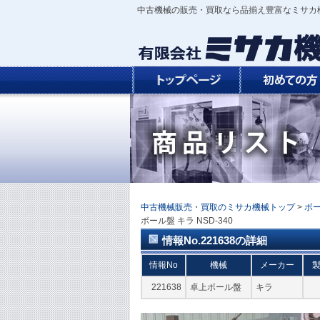
中古機械の販売・買取なら品揃え豊富なミサカ
中古機械販売・買取のミサカ機械トップ
>
ボ
ボール盤 キラ NSD-340
情報No.221638の詳細
情報No
機械
メーカー
221638
卓上ボール盤
キラ