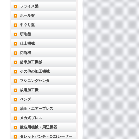
フライス盤
ボール盤
中ぐり盤
研削盤
仕上機械
切断機
歯車加工機械
その他の加工機械
マシニングセンタ
放電加工機
ベンダー
油圧・エアープレス
メカ式プレス
鍛造用機械・周辺機器
タレットパンチ・CO2レーザー