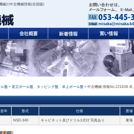
機械の中古機械情報(全国版)
misaka@misaka-kik
ール盤
>
直立ボール盤、タッピング盤、卓上ボール盤
> 中古機械 情報No.221638 卓
製造年
形式
仕様
置場
NSD-340
キャビネット及びドリル1式付 写真あり
東海