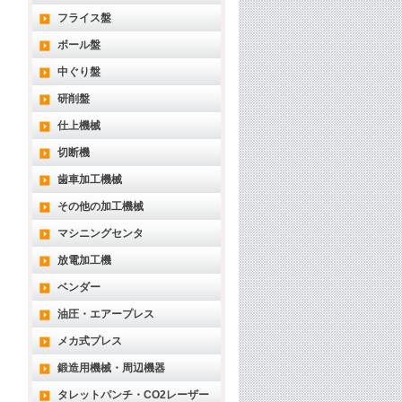
フライス盤
ボール盤
中ぐり盤
研削盤
仕上機械
切断機
歯車加工機械
その他の加工機械
マシニングセンタ
放電加工機
ベンダー
油圧・エアープレス
メカ式プレス
鍛造用機械・周辺機器
タレットパンチ・CO2レーザー