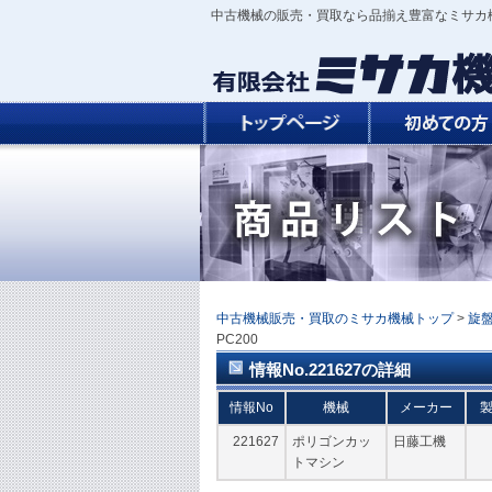
中古機械の販売・買取なら品揃え豊富なミサカ
中古機械販売・買取のミサカ機械トップ
>
旋
PC200
情報No.221627の詳細
情報No
機械
メーカー
221627
ポリゴンカッ
日藤工機
トマシン