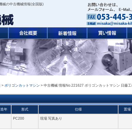
機械の中古機械情報(全国版)
misaka@misaka-kik
盤
>
ポリゴンカットマシン
> 中古機械 情報No.221627 ポリゴンカットマシン 日藤
製造年
形式
仕様
置場
PC200
現場 写真あり