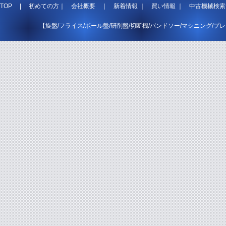
TOP
|
初めての方
｜
会社概要
｜
新着情報
｜
買い情報
｜
中古機械検索
【旋盤/フライス/ボール盤/研削盤/切断機/バンドソー/マシニング/プ