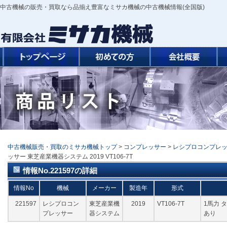
中古機械の販売・買取なら品揃え豊富なミサカ機械の中古機械情報(全国版)
中古機械販売・買取のミサカ機械トップ
>
コンプレッサー
>
レシプロコンプレ
ッサー 東芝産業機器システム 2019 VT106-7T
情報No.221597の詳細
情報No
機械
メーカー
製造年
形式
221597
レシプロコン
東芝産業機
2019
VT106-7T
1馬力 タ
プレッサー
器システム
あり