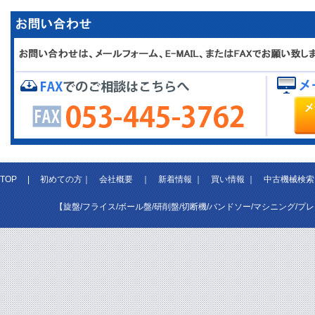
TOP
|
初めての方
｜
会社概要
｜
新着情報
｜
買い情報
｜
中古機械検索
【旋盤/フライス/ボール盤/研削盤/切断機/バンドソー/マシニング/プ