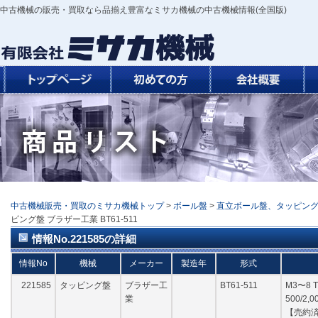
中古機械の販売・買取なら品揃え豊富なミサカ機械の中古機械情報(全国版)
中古機械販売・買取のミサカ機械トップ
>
ボール盤
>
直立ボール盤、タッピン
ピング盤 ブラザー工業 BT61-511
情報No.221585の詳細
情報No
機械
メーカー
製造年
形式
221585
タッピング盤
ブラザー工
BT61-511
M3〜8 T
業
500/2,
【売約