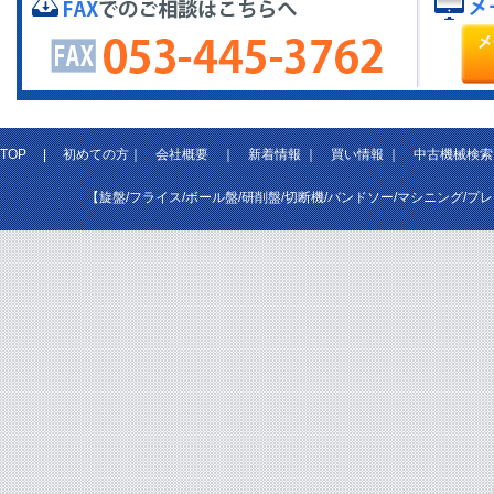
TOP
|
初めての方
｜
会社概要
｜
新着情報
｜
買い情報
｜
中古機械検索
【旋盤/フライス/ボール盤/研削盤/切断機/バンドソー/マシニング/プ