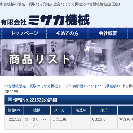
中古機械の販売・買取なら品揃え豊富なミサカ機械の中古機械情報(全国版)
中古機械販売・買取のミサカ機械トップ
>
切断機
>
バンドソー(帯鋸盤)
> 中古機
CB22FB
情報No.221522の詳細
情報No
機械
メーカー
製造年
形式
221522
ロータリーバ
日立工機
CB22FB
写真あり
ンドソー