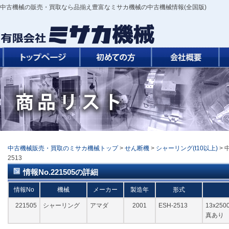
中古機械の販売・買取なら品揃え豊富なミサカ機械の中古機械情報(全国版)
中古機械販売・買取のミサカ機械トップ
>
せん断機
>
シャーリング(t10以上)
> 
2513
情報No.221505の詳細
情報No
機械
メーカー
製造年
形式
221505
シャーリング
アマダ
2001
ESH-2513
13x2
真あり 