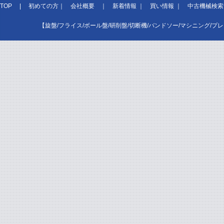
TOP
|
初めての方
｜
会社概要
｜
新着情報
｜
買い情報
｜
中古機械検索
【旋盤/フライス/ボール盤/研削盤/切断機/バンドソー/マシニング/プ