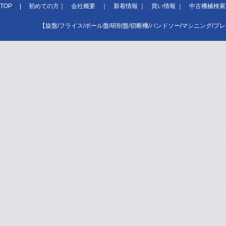
TOP
|
初めての方
｜
会社概要
｜
新着情報
｜
買い情報
｜
中古機械検索
【旋盤/フライス/ボール盤/研削盤/切断機/バンドソー/マシニング/プ