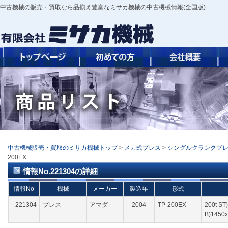
中古機械の販売・買取なら品揃え豊富なミサカ機械の中古機械情報(全国版)
中古機械販売・買取のミサカ機械トップ
>
メカ式プレス
>
シングルクランクプ
200EX
情報No.221304の詳細
情報No
機械
メーカー
製造年
形式
221304
プレス
アマダ
2004
TP-200EX
200t S
B)145