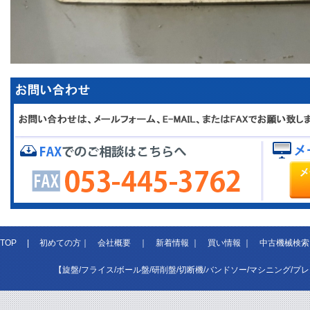
TOP
|
初めての方
｜
会社概要
｜
新着情報
｜
買い情報
｜
中古機械検索
【旋盤/フライス/ボール盤/研削盤/切断機/バンドソー/マシニング/プ