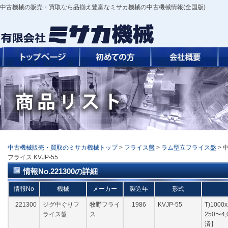
中古機械の販売・買取なら品揃え豊富なミサカ機械の中古機械情報(全国版)
中古機械販売・買取のミサカ機械トップ
>
フライス盤
>
ラム型立フライス盤
> 
フライス KVJP-55
情報No.221300の詳細
情報No
機械
メーカー
製造年
形式
221300
ジグ中ぐりフ
牧野フライ
1986
KVJP-55
T)1000
ライス盤
ス
250〜4
済】