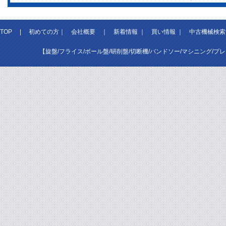
TOP
|
初めての方
｜
会社概要
｜
新着情報
｜
買い情報
｜
中古機械検索
【旋盤/フライス/ボール盤/研削盤/切断機/バンドソー/マシニング/プ