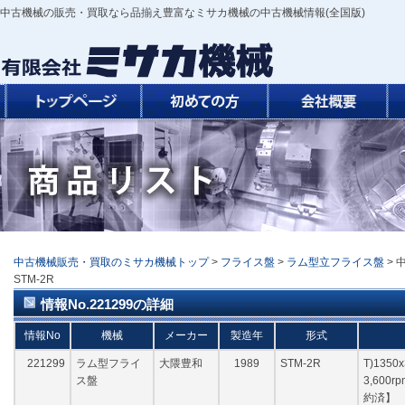
中古機械の販売・買取なら品揃え豊富なミサカ機械の中古機械情報(全国版)
中古機械販売・買取のミサカ機械トップ
>
フライス盤
>
ラム型立フライス盤
> 
STM-2R
情報No.221299の詳細
情報No
機械
メーカー
製造年
形式
221299
ラム型フライ
大隈豊和
1989
STM-2R
T)1350x
ス盤
3,600
約済】