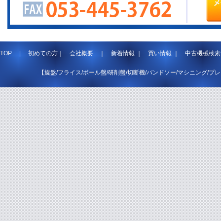
TOP
|
初めての方
｜
会社概要
｜
新着情報
｜
買い情報
｜
中古機械検索
【旋盤/フライス/ボール盤/研削盤/切断機/バンドソー/マシニング/プ