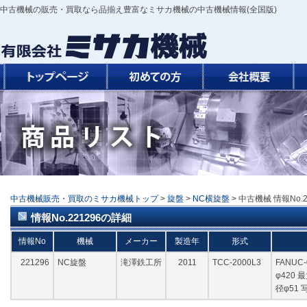
中古機械の販売・買取なら品揃え豊富なミサカ機械の中古機械情報(全国版)
中古機械販売・買取のミサカ機械トップ
>
旋盤
>
NC横旋盤
> 中古機械 情報No.2
情報No.221296の詳細
情報No
機械
メーカー
製造年
形式
221296
NC旋盤
滝澤鉄工所
2011
TCC-2000L3
FANUC
φ420 
径φ51