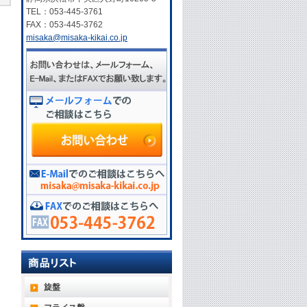
TEL：053-445-3761
FAX：053-445-3762
misaka@misaka-kikai.co.jp
旋盤