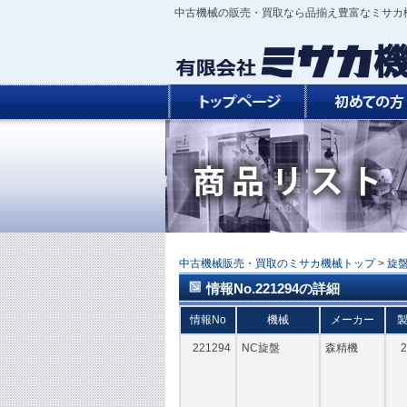
中古機械の販売・買取なら品揃え豊富なミサカ
中古機械販売・買取のミサカ機械トップ
>
旋
情報No.221294の詳細
情報No
機械
メーカー
221294
NC旋盤
森精機
2