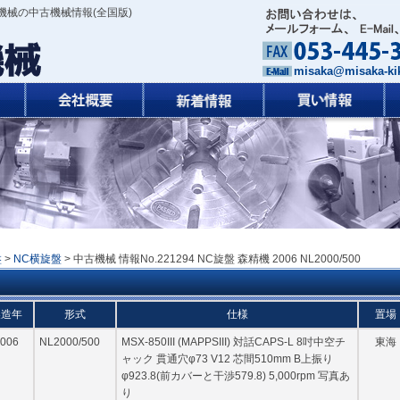
機械の中古機械情報(全国版)
misaka@misaka-kik
盤
>
NC横旋盤
> 中古機械 情報No.221294 NC旋盤 森精機 2006 NL2000/500
製造年
形式
仕様
置場
006
NL2000/500
MSX-850III (MAPPSIII) 対話CAPS-L 8吋中空チ
東海
ャック 貫通穴φ73 V12 芯間510mm B上振り
φ923.8(前カバーと干渉579.8) 5,000rpm 写真あ
り