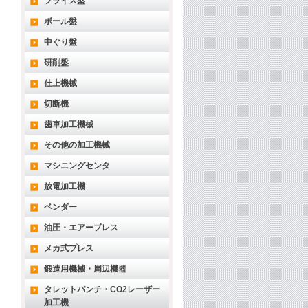
フライス盤
ボール盤
中ぐり盤
研削盤
仕上機械
切断機
歯車加工機械
その他の加工機械
マシニングセンタ
放電加工機
ベンダー
油圧・エアープレス
メカ式プレス
鍛造用機械・周辺機器
タレットパンチ・CO2レーザー
加工機