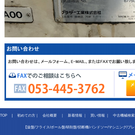
TOP
|
初めての方
｜
会社概要
｜
新着情報
｜
買い情報
｜
中古機械検索
【旋盤/フライス/ボール盤/研削盤/切断機/バンドソー/マシニング/プ