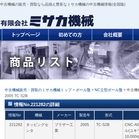
中古機械の販売・買取なら品揃え豊富なミサカ機械の中古機械情報(全国版)
中古機械販売・買取のミサカ機械トップ
>
ボール盤
>
NC立型ボール盤
> 中古機
2005 TC-S2B
情報No.221282の詳細
情報No
機械
メーカー
製造年
形式
221282
タッピングセ
ブラザー工
2005
TC-S2B
CNC-A
ンタ
業
ル(ユキワS
10,000