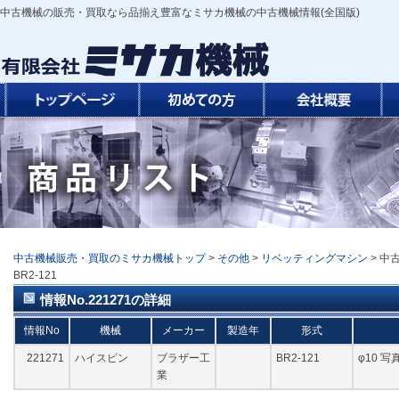
中古機械の販売・買取なら品揃え豊富なミサカ機械の中古機械情報(全国版)
中古機械販売・買取のミサカ機械トップ
>
その他
>
リベッティングマシン
> 中
BR2-121
情報No.221271の詳細
情報No
機械
メーカー
製造年
形式
221271
ハイスピン
ブラザー工
BR2-121
φ10 
業