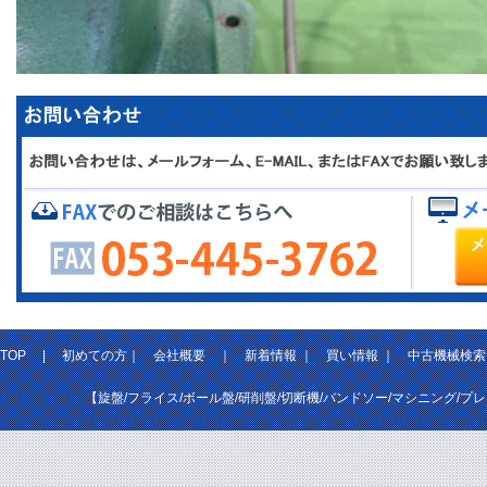
TOP
|
初めての方
｜
会社概要
｜
新着情報
｜
買い情報
｜
中古機械検索
【旋盤/フライス/ボール盤/研削盤/切断機/バンドソー/マシニング/プ