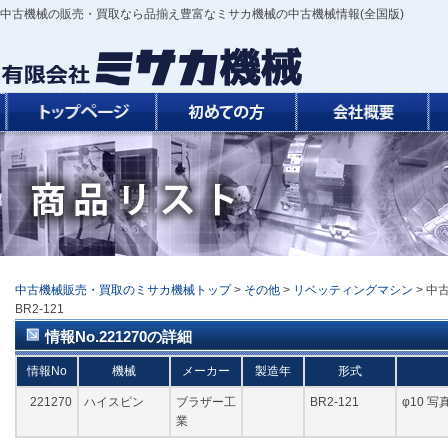
中古機械の販売・買取なら品揃え豊富なミサカ機械の中古機械情報(全国版)
中古機械販売・買取のミサカ機械トップ
>
その他
>
リベッティングマシン
> 中
BR2-121
情報No.221270の詳細
情報No
機械
メーカー
製造年
形式
221270
ハイスピン
ブラザー工
BR2-121
φ10 
業