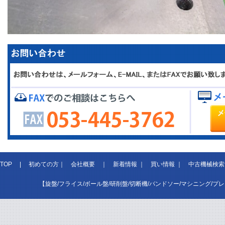
TOP
|
初めての方
｜
会社概要
｜
新着情報
｜
買い情報
｜
中古機械検索
【旋盤/フライス/ボール盤/研削盤/切断機/バンドソー/マシニング/プ