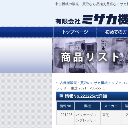
中古機械の販売・買取なら品揃え豊富なミサカ
中古機械販売・買取のミサカ機械トップ
>
コ
レッサー 東芝 2021 FP85-55T1
情報No.221225の詳細
情報No
機械
メーカー
221225
パッケージコ
東芝
2
ンプレッサー