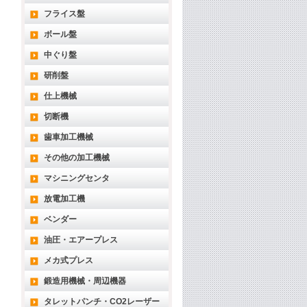
フライス盤
ボール盤
中ぐり盤
研削盤
仕上機械
切断機
歯車加工機械
その他の加工機械
マシニングセンタ
放電加工機
ベンダー
油圧・エアープレス
メカ式プレス
鍛造用機械・周辺機器
タレットパンチ・CO2レーザー