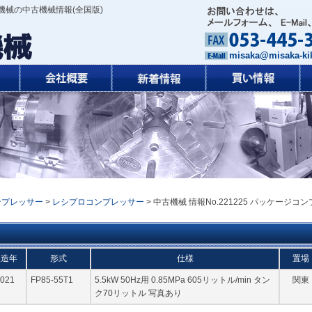
機械の中古機械情報(全国版)
misaka@misaka-kik
ンプレッサー
>
レシプロコンプレッサー
> 中古機械 情報No.221225 パッケージコン
製造年
形式
仕様
置場
021
FP85-55T1
5.5kW 50Hz用 0.85MPa 605リットル/min タン
関東
ク70リットル 写真あり