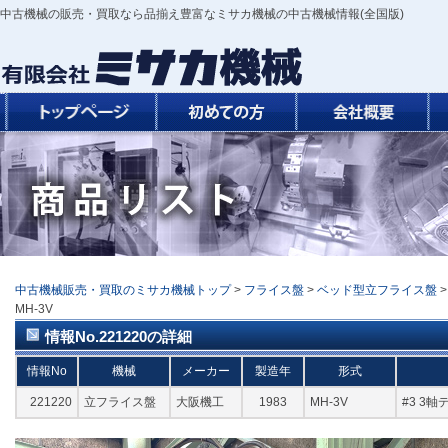
中古機械の販売・買取なら品揃え豊富なミサカ機械の中古機械情報(全国版)
中古機械販売・買取のミサカ機械トップ
>
フライス盤
>
ベッド型立フライス盤
MH-3V
情報No.221220の詳細
情報No
機械
メーカー
製造年
形式
221220
立フライス盤
大阪機工
1983
MH-3V
#3 3