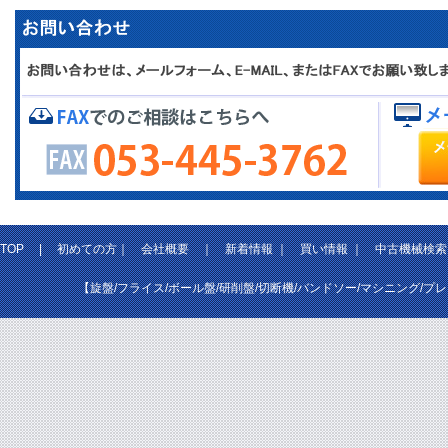
TOP
|
初めての方
｜
会社概要
｜
新着情報
｜
買い情報
｜
中古機械検索
【旋盤/フライス/ボール盤/研削盤/切断機/バンドソー/マシニング/プ