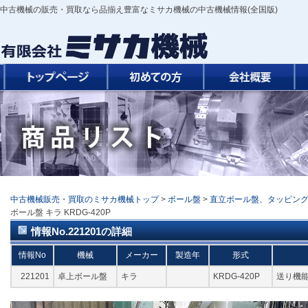
中古機械の販売・買取なら品揃え豊富なミサカ機械の中古機械情報(全国版)
中古機械販売・買取のミサカ機械トップ
>
ボール盤
>
直立ボール盤、タッピン
ボール盤 キラ KRDG-420P
情報No.221201の詳細
情報No
機械
メーカー
製造年
形式
221201
卓上ボール盤
キラ
KRDG-420P
送り機能