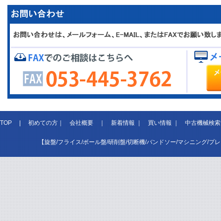
TOP
|
初めての方
｜
会社概要
｜
新着情報
｜
買い情報
｜
中古機械検索
【旋盤/フライス/ボール盤/研削盤/切断機/バンドソー/マシニング/プ