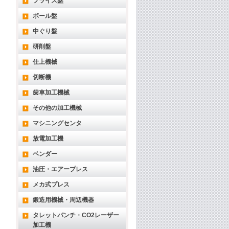
フライス盤
ボール盤
中ぐり盤
研削盤
仕上機械
切断機
歯車加工機械
その他の加工機械
マシニングセンタ
放電加工機
ベンダー
油圧・エアープレス
メカ式プレス
鍛造用機械・周辺機器
タレットパンチ・CO2レーザー
加工機