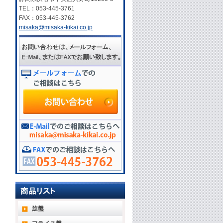
TEL：053-445-3761
FAX：053-445-3762
misaka@misaka-kikai.co.jp
旋盤