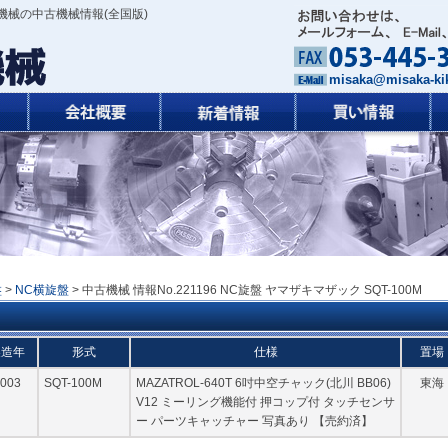
機械の中古機械情報(全国版)
misaka@misaka-kik
盤
>
NC横旋盤
> 中古機械 情報No.221196 NC旋盤 ヤマザキマザック SQT-100M
製造年
形式
仕様
置場
003
SQT-100M
MAZATROL-640T 6吋中空チャック(北川 BB06)
東海
V12 ミーリング機能付 押コップ付 タッチセンサ
ー パーツキャッチャー 写真あり 【売約済】