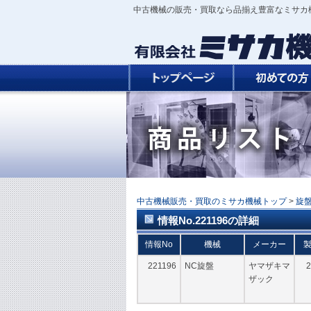
中古機械の販売・買取なら品揃え豊富なミサカ
中古機械販売・買取のミサカ機械トップ
>
旋
情報No.221196の詳細
情報No
機械
メーカー
221196
NC旋盤
ヤマザキマ
2
ザック