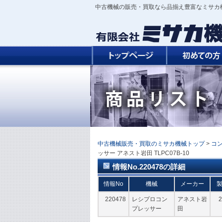
中古機械の販売・買取なら品揃え豊富なミサカ
中古機械販売・買取のミサカ機械トップ
>
コ
ッサー アネスト岩田 TLPC07B-10
情報No.220478の詳細
情報No
機械
メーカー
220478
レシプロコン
アネスト岩
2
プレッサー
田