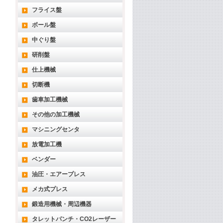
フライス盤
ボール盤
中ぐり盤
研削盤
仕上機械
切断機
歯車加工機械
その他の加工機械
マシニングセンタ
放電加工機
ベンダー
油圧・エアープレス
メカ式プレス
鍛造用機械・周辺機器
タレットパンチ・CO2レーザー