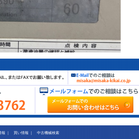
情報
｜
買い情報
｜
中古機械検索