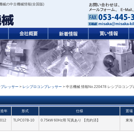
機械の中古機械情報(全国版)
misaka@misaka-kik
ンプレッサー
>
レシプロコンプレッサー
> 中古機械 情報No.220478 レシプロコンプ
製造年
形式
仕様
置場
012
TLPC07B-10
0.75kW 60Hz用 写真あり 【売約済】
東海