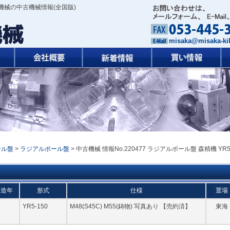
機械の中古機械情報(全国版)
misaka@misaka-kik
ール盤
>
ラジアルボール盤
> 中古機械 情報No.220477 ラジアルボール盤 森精機 YR5
製造年
形式
仕様
置場
YR5-150
M48(S45C) M55(鋳物) 写真あり 【売約済】
東海