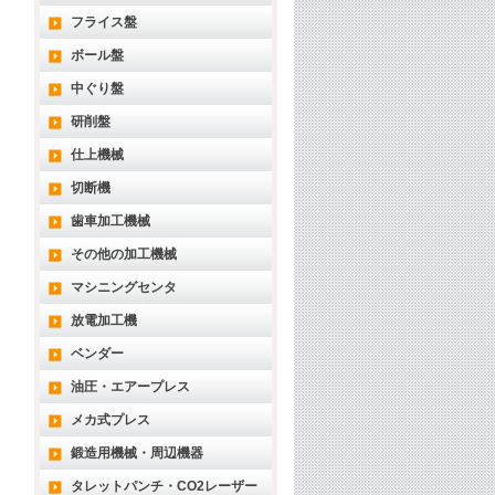
フライス盤
ボール盤
中ぐり盤
研削盤
仕上機械
切断機
歯車加工機械
その他の加工機械
マシニングセンタ
放電加工機
ベンダー
油圧・エアープレス
メカ式プレス
鍛造用機械・周辺機器
タレットパンチ・CO2レーザー