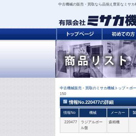
中古機械の販売・買取なら品揃え豊富なミサカ
中古機械販売・買取のミサカ機械トップ
>
ボ
150
情報No.220477の詳細
情報No
機械
メーカー
220477
ラジアルボー
森精機
ル盤