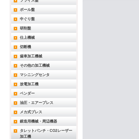
フライス盤
ボール盤
中ぐり盤
研削盤
仕上機械
切断機
歯車加工機械
その他の加工機械
マシニングセンタ
放電加工機
ベンダー
油圧・エアープレス
メカ式プレス
鍛造用機械・周辺機器
タレットパンチ・CO2レーザー
加工機