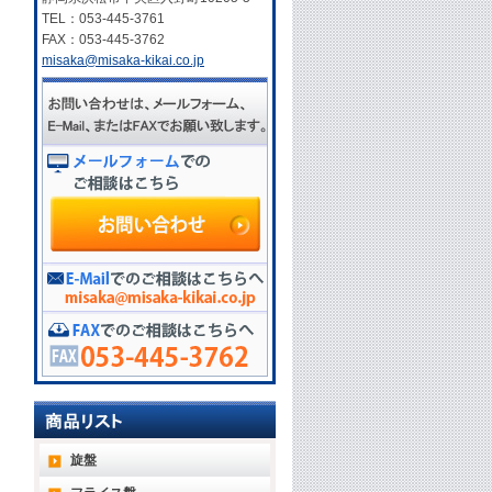
TEL：053-445-3761
FAX：053-445-3762
misaka@misaka-kikai.co.jp
旋盤