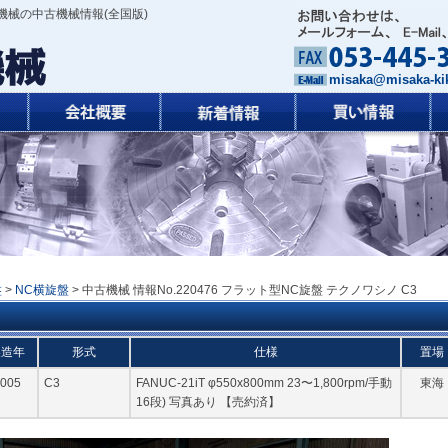
機械の中古機械情報(全国版)
misaka@misaka-kik
盤
>
NC横旋盤
> 中古機械 情報No.220476 フラット型NC旋盤 テクノワシノ C3
製造年
形式
仕様
置場
005
C3
FANUC-21iT φ550x800mm 23〜1,800rpm/手動
東海
16段) 写真あり 【売約済】