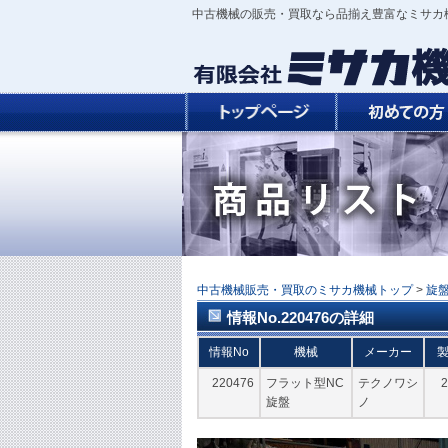
中古機械の販売・買取なら品揃え豊富なミサカ
中古機械販売・買取のミサカ機械トップ
>
旋
情報No.220476の詳細
情報No
機械
メーカー
220476
フラット型NC
テクノワシ
2
旋盤
ノ