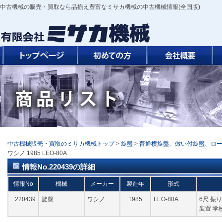
中古機械の販売・買取なら品揃え豊富なミサカ機械の中古機械情報(全国版)
中古機械販売・買取のミサカ機械トップ
>
旋盤
>
普通横旋盤、倣い付旋盤、ロ
ワシノ 1985 LEO-80A
情報No.220439の詳細
情報No
機械
メーカー
製造年
形式
220439
旋盤
ワシノ
1985
LEO-80A
6尺 振り
装置 学