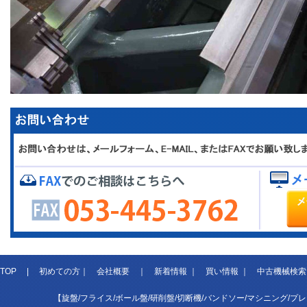
TOP
|
初めての方
｜
会社概要
｜
新着情報
｜
買い情報
｜
中古機械検索
【旋盤/フライス/ボール盤/研削盤/切断機/バンドソー/マシニング/プ