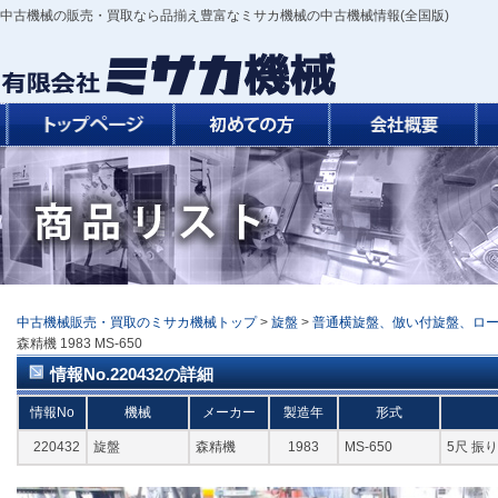
中古機械の販売・買取なら品揃え豊富なミサカ機械の中古機械情報(全国版)
中古機械販売・買取のミサカ機械トップ
>
旋盤
>
普通横旋盤、倣い付旋盤、ロ
森精機 1983 MS-650
情報No.220432の詳細
情報No
機械
メーカー
製造年
形式
220432
旋盤
森精機
1983
MS-650
5尺 振り