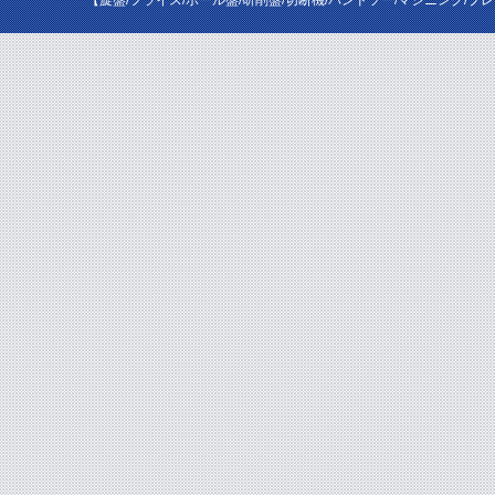
【旋盤/フライス/ボール盤/研削盤/切断機/バンドソー/マシニング/プ