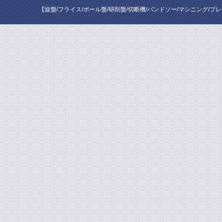
【旋盤/フライス/ボール盤/研削盤/切断機/バンドソー/マシニング/プ