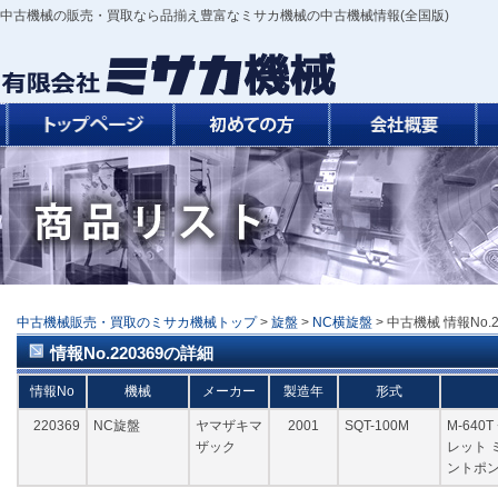
中古機械の販売・買取なら品揃え豊富なミサカ機械の中古機械情報(全国版)
中古機械販売・買取のミサカ機械トップ
>
旋盤
>
NC横旋盤
> 中古機械 情報No.2
情報No.220369の詳細
情報No
機械
メーカー
製造年
形式
220369
NC旋盤
ヤマザキマ
2001
SQT-100M
M-640
ザック
レット 
ントポン