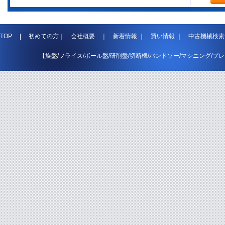
TOP
|
初めての方
｜
会社概要
｜
新着情報
｜
買い情報
｜
中古機械検索
【旋盤/フライス/ボール盤/研削盤/切断機/バンドソー/マシニング/プ