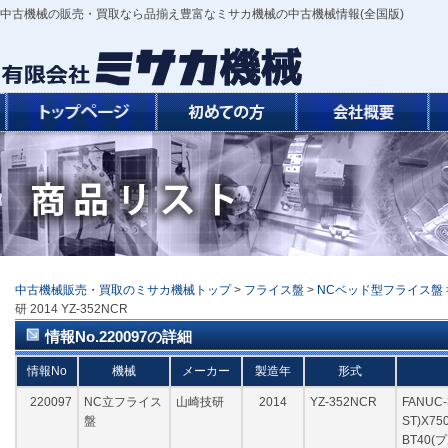
中古機械の販売・買取なら品揃え豊富なミサカ機械の中古機械情報(全国版)
中古機械販売・買取のミサカ機械トップ
>
フライス盤
>
NCベッド型フライス盤
研 2014 YZ-352NCR
情報No.220097の詳細
情報No
機械
メーカー
製造年
形式
220097
NC立フライス
山崎技研
2014
YZ-352NCR
FANUC-
盤
ST)X75
BT40