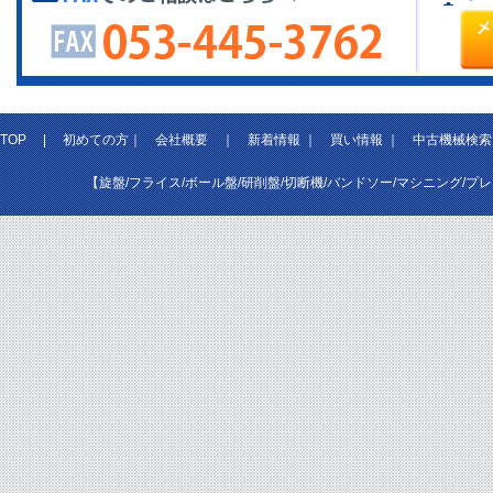
TOP
|
初めての方
｜
会社概要
｜
新着情報
｜
買い情報
｜
中古機械検索
【旋盤/フライス/ボール盤/研削盤/切断機/バンドソー/マシニング/プ