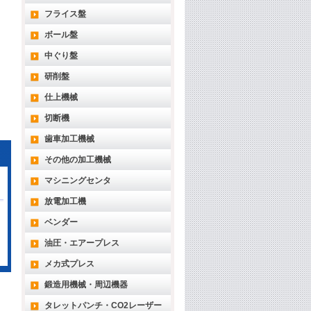
フライス盤
ボール盤
中ぐり盤
研削盤
仕上機械
切断機
歯車加工機械
その他の加工機械
マシニングセンタ
放電加工機
ベンダー
油圧・エアープレス
メカ式プレス
鍛造用機械・周辺機器
タレットパンチ・CO2レーザー