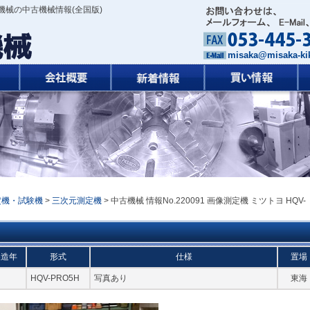
機械の中古機械情報(全国版)
misaka@misaka-kik
定機・試験機
>
三次元測定機
> 中古機械 情報No.220091 画像測定機 ミツトヨ HQV-
製造年
形式
仕様
置場
HQV-PRO5H
写真あり
東海