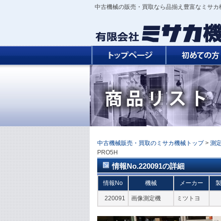
中古機械の販売・買取なら品揃え豊富なミサカ
中古機械販売・買取のミサカ機械トップ
>
測
PRO5H
情報No.220091の詳細
情報No
機械
メーカー
220091
画像測定機
ミツトヨ