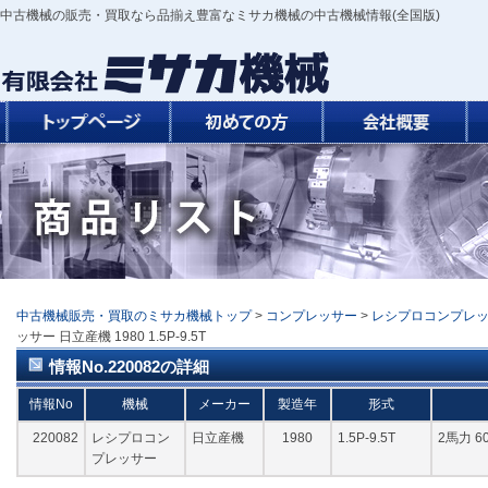
中古機械の販売・買取なら品揃え豊富なミサカ機械の中古機械情報(全国版)
中古機械販売・買取のミサカ機械トップ
>
コンプレッサー
>
レシプロコンプレ
ッサー 日立産機 1980 1.5P-9.5T
情報No.220082の詳細
情報No
機械
メーカー
製造年
形式
220082
レシプロコン
日立産機
1980
1.5P-9.5T
2馬力 6
プレッサー