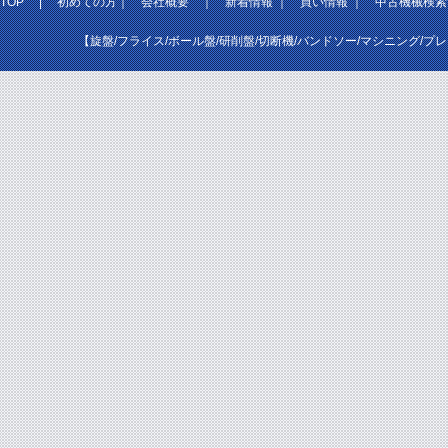
TOP
|
初めての方
｜
会社概要
｜
新着情報
｜
買い情報
｜
中古機械検索
【旋盤/フライス/ボール盤/研削盤/切断機/バンドソー/マシニング/プ