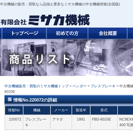
中古機械の販売・買取なら品揃え豊富なミサカ機械の中古機械情報(全国版)
中古機械販売・買取のミサカ機械トップ
>
ベンダー
>
プレスブレーキ
> 中古機械
8020E
情報No.220072の詳細
情報No
機械
メーカー
製造年
形式
220072
プレスブレー
アマダ
1991
FBD-8020E
NC9EXI
キ
400 写