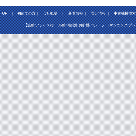
TOP
|
初めての方
｜
会社概要
｜
新着情報
｜
買い情報
｜
中古機械検索
【旋盤/フライス/ボール盤/研削盤/切断機/バンドソー/マシニング/プ