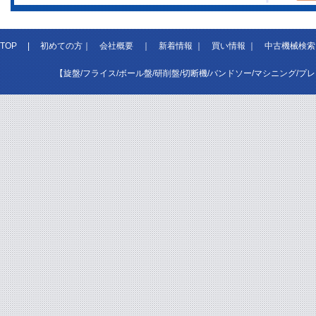
TOP
|
初めての方
｜
会社概要
｜
新着情報
｜
買い情報
｜
中古機械検索
【旋盤/フライス/ボール盤/研削盤/切断機/バンドソー/マシニング/プ