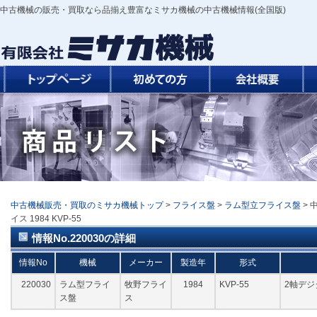
中古機械の販売・買取なら品揃え豊富なミサカ機械の中古機械情報(全国版)
中古機械販売・買取のミサカ機械トップ
>
フライス盤
>
ラム型立フライス盤
> 
イス 1984 KVP-55
情報No.220030の詳細
情報No
機械
メーカー
製造年
形式
220030
ラム型フライ
牧野フライ
1984
KVP-55
2軸デジ
ス盤
ス