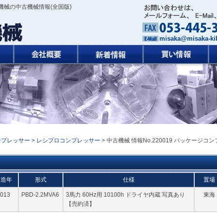
機械の中古機械情報(全国版)
misaka@misaka-kik
ンプレッサー
>
レシプロコンプレッサー
> 中古機械 情報No.220019 パッケージコン
製造年
形式
仕様
置場
013
PBD-2.2MVA6
3馬力 60Hz用 10100h ドライヤ内蔵 写真あり
東海
【売約済】