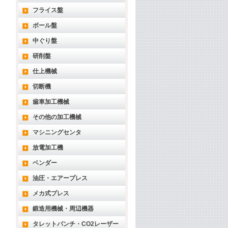
フライス盤
ボール盤
中ぐり盤
研削盤
仕上機械
切断機
歯車加工機械
その他の加工機械
マシニングセンタ
放電加工機
ベンダー
油圧・エアープレス
メカ式プレス
鍛造用機械・周辺機器
タレットパンチ・CO2レーザー