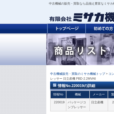
中古機械の販売・買取なら品揃え豊富なミサカ
中古機械販売・買取のミサカ機械トップ
>
コ
レッサー 日立産機 PBD-2.2MVA6
情報No.220019の詳細
情報No
機械
メーカー
220019
パッケージコ
日立産機
2
ンプレッサー