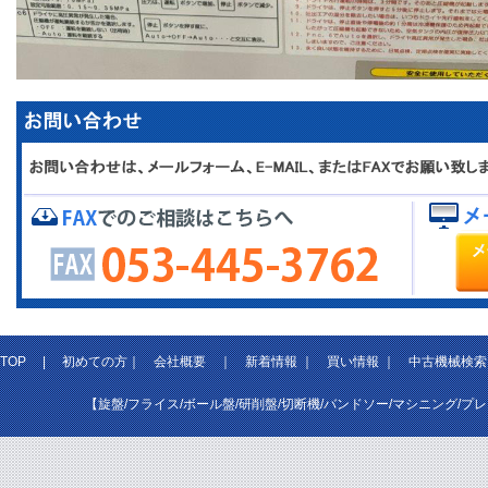
TOP
|
初めての方
｜
会社概要
｜
新着情報
｜
買い情報
｜
中古機械検索
【旋盤/フライス/ボール盤/研削盤/切断機/バンドソー/マシニング/プ