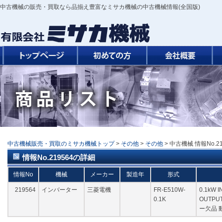
中古機械の販売・買取なら品揃え豊富なミサカ機械の中古機械情報(全国版)
中古機械販売・買取のミサカ機械トップ
>
その他
>
その他
> 中古機械 情報No.21
情報No.219564の詳細
情報No
機械
メーカー
製造年
形式
219564
インバーター
三菱電機
FR-E510W-
0.1kW 
0.1K
OUTPU
ー欠品 