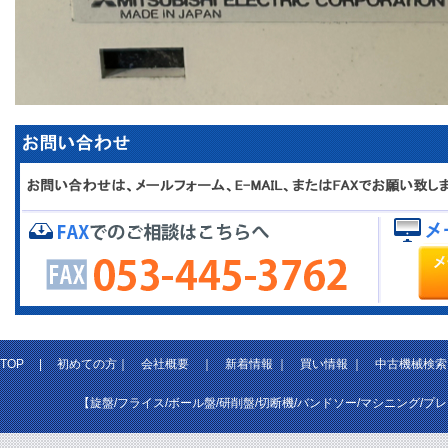
TOP
|
初めての方
｜
会社概要
｜
新着情報
｜
買い情報
｜
中古機械検索
【旋盤/フライス/ボール盤/研削盤/切断機/バンドソー/マシニング/プ