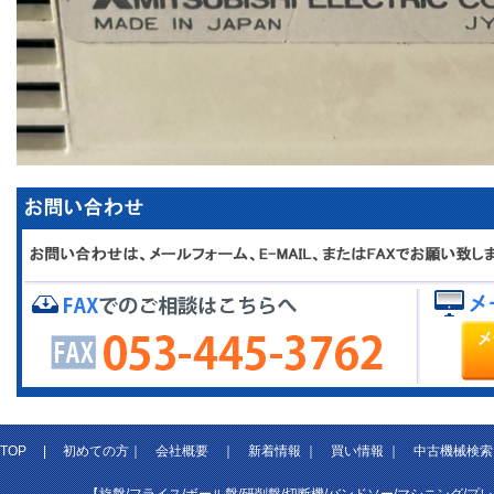
TOP
|
初めての方
｜
会社概要
｜
新着情報
｜
買い情報
｜
中古機械検索