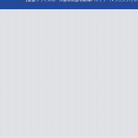
【旋盤/フライス/ボール盤/研削盤/切断機/バンドソー/マシニング/プ