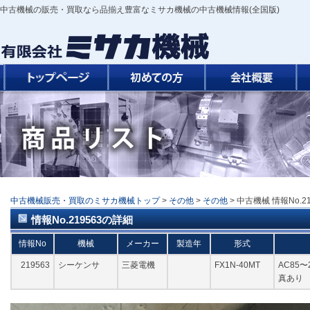
中古機械の販売・買取なら品揃え豊富なミサカ機械の中古機械情報(全国版)
中古機械販売・買取のミサカ機械トップ
>
その他
>
その他
> 中古機械 情報No.2
情報No.219563の詳細
情報No
機械
メーカー
製造年
形式
219563
シーケンサ
三菱電機
FX1N-40MT
AC85〜2
真あり 