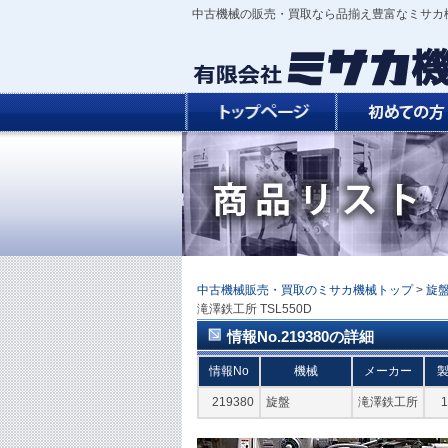
中古機械の販売・買取なら品揃え豊富なミサカ
中古機械販売・買取のミサカ機械トップ
>
旋
滝澤鉄工所 TSL550D
情報No.219380の詳細
情報No
機械
メーカー
219380
旋盤
滝澤鉄工所
1