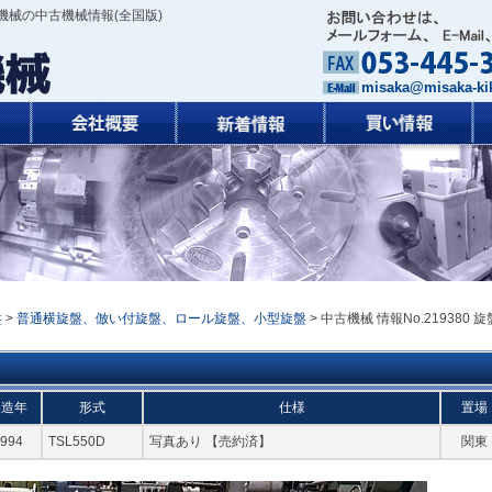
機械の中古機械情報(全国版)
misaka@misaka-kik
盤
>
普通横旋盤、倣い付旋盤、ロール旋盤、小型旋盤
> 中古機械 情報No.219380 旋
製造年
形式
仕様
置場
994
TSL550D
写真あり 【売約済】
関東