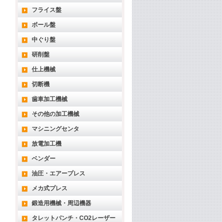
フライス盤
ボール盤
中ぐり盤
研削盤
仕上機械
切断機
歯車加工機械
その他の加工機械
マシニングセンタ
放電加工機
ベンダー
油圧・エアープレス
メカ式プレス
鍛造用機械・周辺機器
タレットパンチ・CO2レーザー