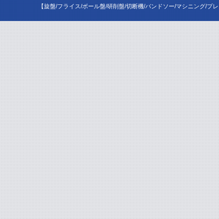
【旋盤/フライス/ボール盤/研削盤/切断機/バンドソー/マシニング/プ