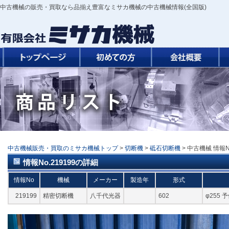
中古機械の販売・買取なら品揃え豊富なミサカ機械の中古機械情報(全国版)
中古機械販売・買取のミサカ機械トップ
>
切断機
>
砥石切断機
> 中古機械 情報N
情報No.219199の詳細
情報No
機械
メーカー
製造年
形式
219199
精密切断機
八千代光器
602
φ255