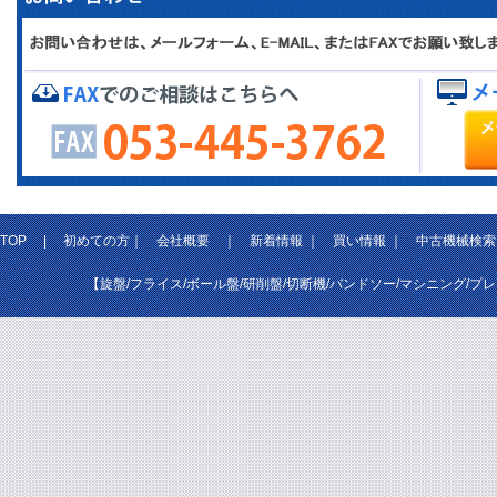
TOP
|
初めての方
｜
会社概要
｜
新着情報
｜
買い情報
｜
中古機械検索
【旋盤/フライス/ボール盤/研削盤/切断機/バンドソー/マシニング/プ