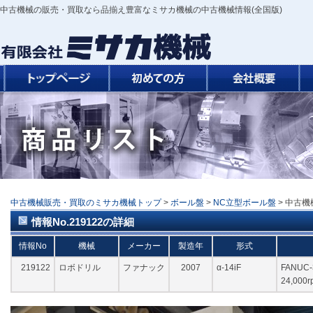
中古機械の販売・買取なら品揃え豊富なミサカ機械の中古機械情報(全国版)
中古機械販売・買取のミサカ機械トップ
>
ボール盤
>
NC立型ボール盤
> 中古機
情報No.219122の詳細
情報No
機械
メーカー
製造年
形式
219122
ロボドリル
ファナック
2007
α-14iF
FANUC
24,00