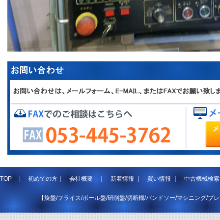
TOP
|
初めての方
｜
会社概要
｜
新着情報
｜
買い情報
｜
中古機械検索
【旋盤/フライス/ボール盤/研削盤/切断機/バンドソー/マシニング/プ