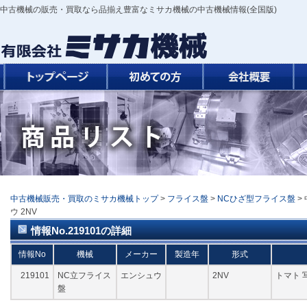
中古機械の販売・買取なら品揃え豊富なミサカ機械の中古機械情報(全国版)
中古機械販売・買取のミサカ機械トップ
>
フライス盤
>
NCひざ型フライス盤
>
ウ 2NV
情報No.219101の詳細
情報No
機械
メーカー
製造年
形式
219101
NC立フライス
エンシュウ
2NV
トマト 
盤