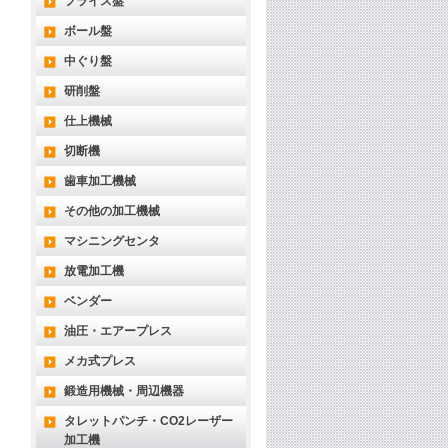
フライス盤
ボール盤
中ぐり盤
研削盤
仕上機械
切断機
歯車加工機械
その他の加工機械
マシニングセンタ
放電加工機
ベンダー
油圧・エアープレス
メカ式プレス
鍛造用機械・周辺機器
タレットパンチ・CO2レーザー
加工機