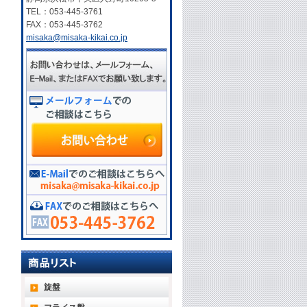
TEL：053-445-3761
FAX：053-445-3762
misaka@misaka-kikai.co.jp
旋盤