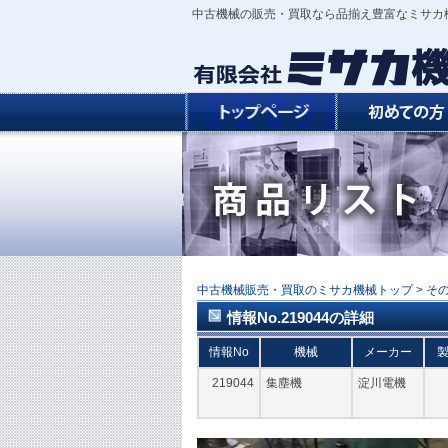
中古機械の販売・買取なら品揃え豊富なミサカ
中古機械販売・買取のミサカ機械トップ
>
そ
情報No.219044の詳細
情報No
機械
メーカー
219044
集塵機
淀川電機