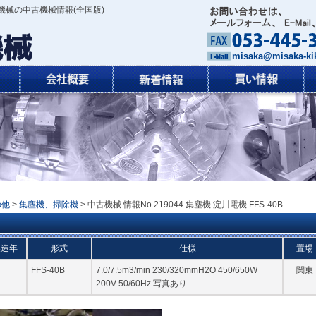
機械の中古機械情報(全国版)
misaka@misaka-kik
の他
>
集塵機、掃除機
> 中古機械 情報No.219044 集塵機 淀川電機 FFS-40B
製造年
形式
仕様
置場
FFS-40B
7.0/7.5m3/min 230/320mmH2O 450/650W
関東
200V 50/60Hz 写真あり