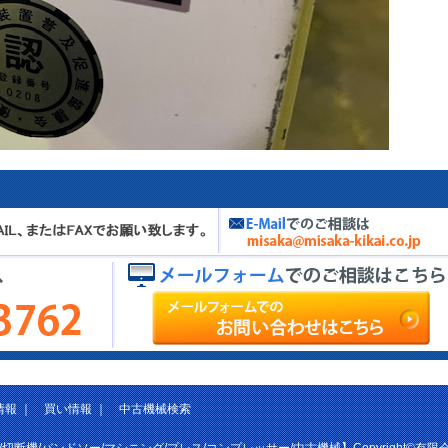
情報
｜
買い情報
｜
中古機械検索