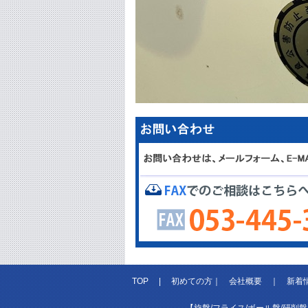
TOP
|
初めての方
｜
会社概要
｜
新着