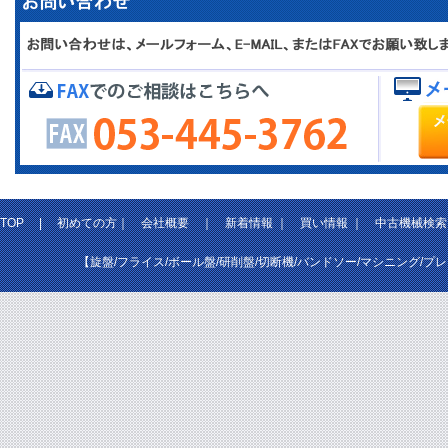
TOP
|
初めての方
｜
会社概要
｜
新着情報
｜
買い情報
｜
中古機械検索
【旋盤/フライス/ボール盤/研削盤/切断機/バンドソー/マシニング/プ