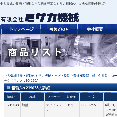
中古機械の販売・買取なら品揃え豊富なミサカ機械の中古機械情報(全国版)
中古機械販売・買取のミサカ機械トップ
>
旋盤
>
普通横旋盤、倣い付旋盤、ロ
テクノワシノ LEO-125A
情報No.219038の詳細
情報No
機械
メーカー
製造年
形式
219038
旋盤
テクノワシ
1997
LEO-125A
6尺 9吋
ノ
1250m
扱説明書