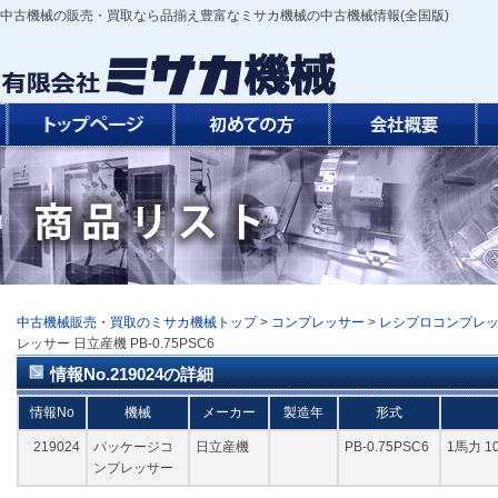
中古機械の販売・買取なら品揃え豊富なミサカ機械の中古機械情報(全国版)
中古機械販売・買取のミサカ機械トップ
>
コンプレッサー
>
レシプロコンプレ
レッサー 日立産機 PB-0.75PSC6
情報No.219024の詳細
情報No
機械
メーカー
製造年
形式
219024
パッケージコ
日立産機
PB-0.75PSC6
1馬力 1
ンプレッサー