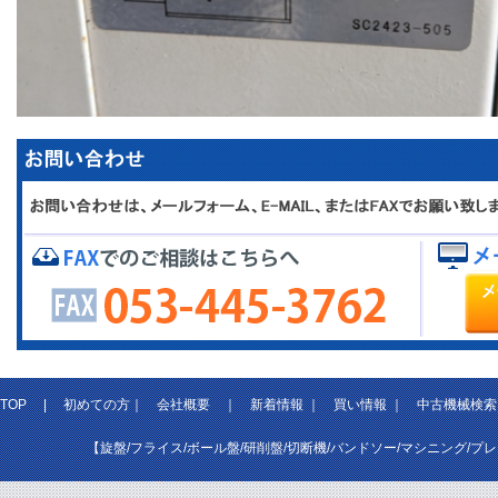
TOP
|
初めての方
｜
会社概要
｜
新着情報
｜
買い情報
｜
中古機械検索
【旋盤/フライス/ボール盤/研削盤/切断機/バンドソー/マシニング/プ