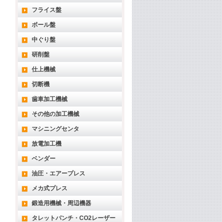
フライス盤
ボール盤
中ぐり盤
研削盤
仕上機械
切断機
歯車加工機械
その他の加工機械
マシニングセンタ
放電加工機
ベンダー
油圧・エアープレス
メカ式プレス
鍛造用機械・周辺機器
タレットパンチ・CO2レーザー