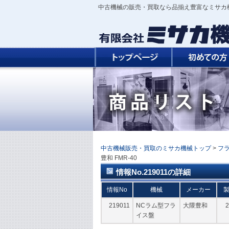
中古機械の販売・買取なら品揃え豊富なミサカ
中古機械販売・買取のミサカ機械トップ
>
フ
豊和 FMR-40
情報No.219011の詳細
情報No
機械
メーカー
219011
NCラム型フラ
大隈豊和
2
イス盤