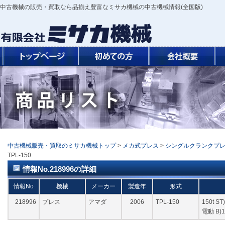
中古機械の販売・買取なら品揃え豊富なミサカ機械の中古機械情報(全国版)
中古機械販売・買取のミサカ機械トップ
>
メカ式プレス
>
シングルクランクプ
TPL-150
情報No.218996の詳細
情報No
機械
メーカー
製造年
形式
218996
プレス
アマダ
2006
TPL-150
150t S
電動 B)