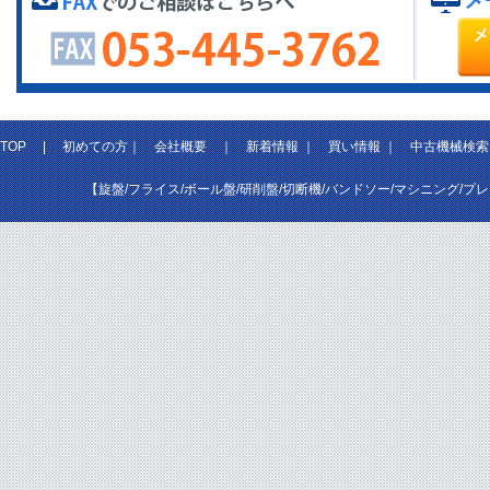
TOP
|
初めての方
｜
会社概要
｜
新着情報
｜
買い情報
｜
中古機械検索
【旋盤/フライス/ボール盤/研削盤/切断機/バンドソー/マシニング/プ