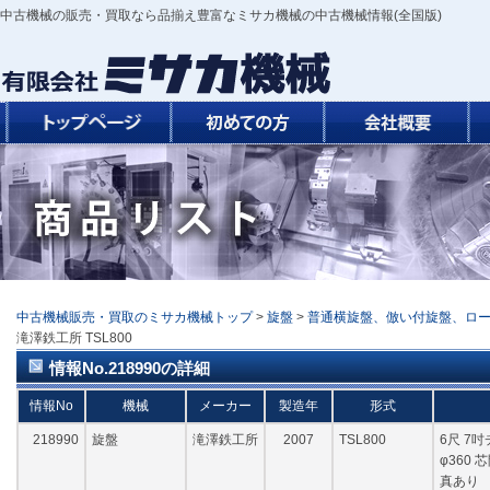
中古機械の販売・買取なら品揃え豊富なミサカ機械の中古機械情報(全国版)
中古機械販売・買取のミサカ機械トップ
>
旋盤
>
普通横旋盤、倣い付旋盤、ロ
滝澤鉄工所 TSL800
情報No.218990の詳細
情報No
機械
メーカー
製造年
形式
218990
旋盤
滝澤鉄工所
2007
TSL800
6尺 7吋
φ360 
真あり 