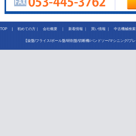
TOP
|
初めての方
｜
会社概要
｜
新着情報
｜
買い情報
｜
中古機械検索
【旋盤/フライス/ボール盤/研削盤/切断機/バンドソー/マシニング/プ