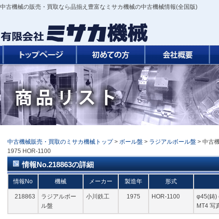
中古機械の販売・買取なら品揃え豊富なミサカ機械の中古機械情報(全国版)
中古機械販売・買取のミサカ機械トップ
>
ボール盤
>
ラジアルボール盤
> 中古
1975 HOR-1100
情報No.218863の詳細
情報No
機械
メーカー
製造年
形式
218863
ラジアルボー
小川鉄工
1975
HOR-1100
φ45(鋳)
ル盤
MT4 