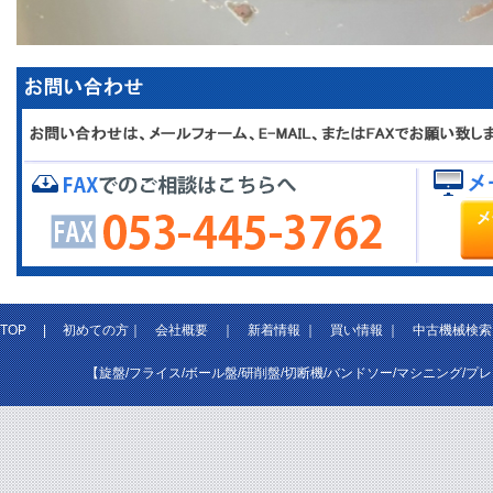
TOP
|
初めての方
｜
会社概要
｜
新着情報
｜
買い情報
｜
中古機械検索
【旋盤/フライス/ボール盤/研削盤/切断機/バンドソー/マシニング/プ