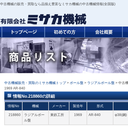
中古機械の販売・買取なら品揃え豊富なミサカ機械の中古機械情報(全国版)
中古機械販売・買取のミサカ機械トップ
>
ボール盤
>
ラジアルボール盤
> 中古
1969 AR-840
情報No.218860の詳細
情報No
機械
メーカー
製造年
形式
218860
ラジアルボー
東鉄工所
1969
AR-840
φ38(鋼)
ル盤