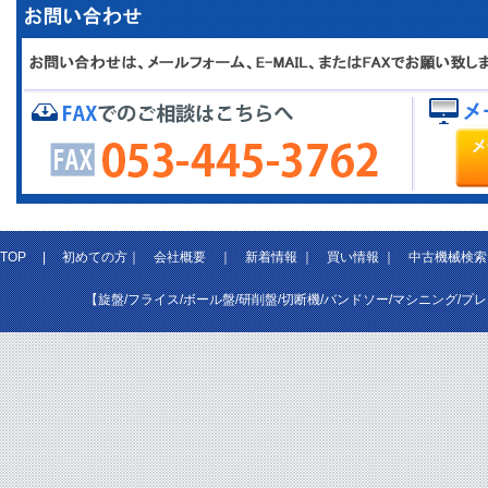
TOP
|
初めての方
｜
会社概要
｜
新着情報
｜
買い情報
｜
中古機械検索
【旋盤/フライス/ボール盤/研削盤/切断機/バンドソー/マシニング/プ