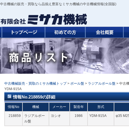
中古機械の販売・買取なら品揃え豊富なミサカ機械の中古機械情報(全国版)
中古機械販売・買取のミサカ機械トップ
>
ボール盤
>
ラジアルボール盤
> 中古機
YDM-915A
情報No.218859の詳細
情報No
機械
メーカー
製造年
形式
218859
ラジアルボー
ヨシオ
1986
YDM-915A
φ35 M2
ル盤