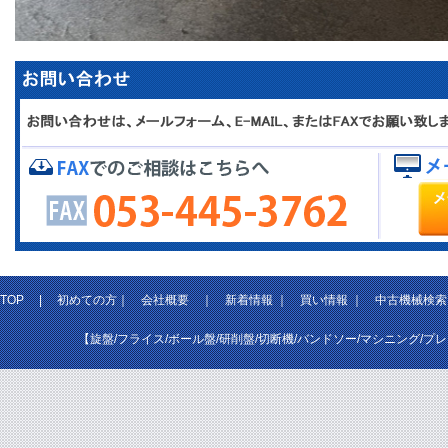
TOP
|
初めての方
｜
会社概要
｜
新着情報
｜
買い情報
｜
中古機械検索
【旋盤/フライス/ボール盤/研削盤/切断機/バンドソー/マシニング/プ