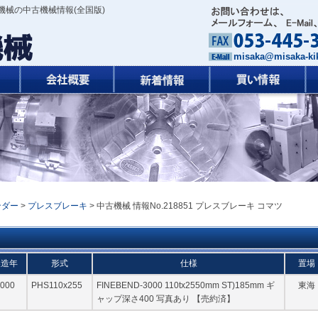
機械の中古機械情報(全国版)
misaka@misaka-kik
ンダー
>
プレスブレーキ
> 中古機械 情報No.218851 プレスブレーキ コマツ
製造年
形式
仕様
置場
000
PHS110x255
FINEBEND-3000 110tx2550mm ST)185mm ギ
東海
ャップ深さ400 写真あり 【売約済】