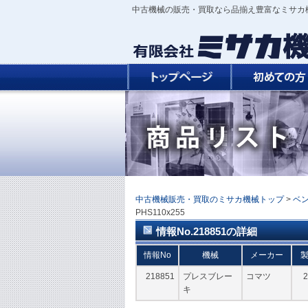
中古機械の販売・買取なら品揃え豊富なミサカ
中古機械販売・買取のミサカ機械トップ
>
ベ
PHS110x255
情報No.218851の詳細
情報No
機械
メーカー
218851
プレスブレー
コマツ
2
キ