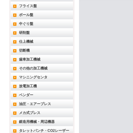
フライス盤
ボール盤
中ぐり盤
研削盤
仕上機械
切断機
歯車加工機械
その他の加工機械
マシニングセンタ
放電加工機
ベンダー
油圧・エアープレス
メカ式プレス
鍛造用機械・周辺機器
タレットパンチ・CO2レーザー