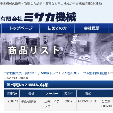
中古機械の販売・買取なら品揃え豊富なミサカ機械の中古機械情報(全国版)
中古機械販売・買取のミサカ機械トップ
>
研削盤
>
角テーブル型平面研削盤
> 
2002 MSG-300HG
情報No.218843の詳細
情報No
機械
メーカー
製造年
形式
218843
平面研削盤
三井ハイテ
2002
MSG-300HG
全自動 T
ック
600x3