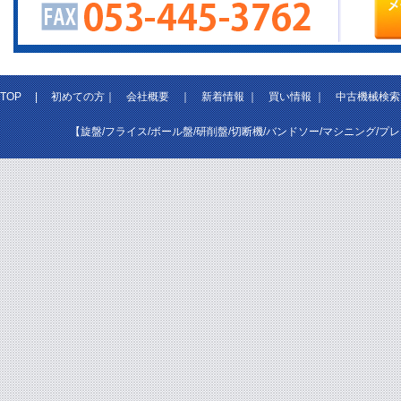
TOP
|
初めての方
｜
会社概要
｜
新着情報
｜
買い情報
｜
中古機械検索
【旋盤/フライス/ボール盤/研削盤/切断機/バンドソー/マシニング/プ