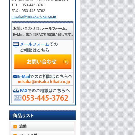
TEL：053-445-3761
FAX：053-445-3762
misaka@misaka-kikai.co.jp
旋盤