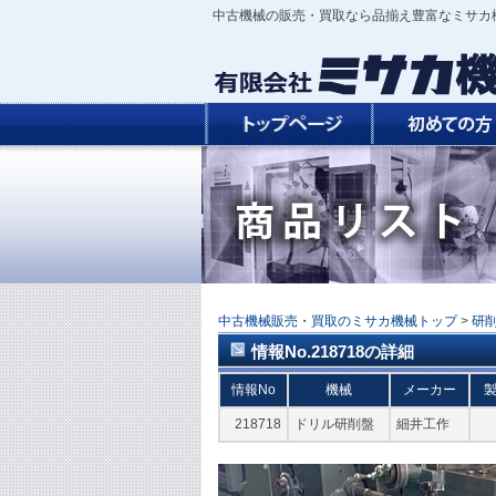
中古機械の販売・買取なら品揃え豊富なミサカ
中古機械販売・買取のミサカ機械トップ
>
研
情報No.218718の詳細
情報No
機械
メーカー
218718
ドリル研削盤
細井工作