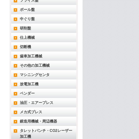
フライス盤
ボール盤
中ぐり盤
研削盤
仕上機械
切断機
歯車加工機械
その他の加工機械
マシニングセンタ
放電加工機
ベンダー
油圧・エアープレス
メカ式プレス
鍛造用機械・周辺機器
タレットパンチ・CO2レーザー
加工機