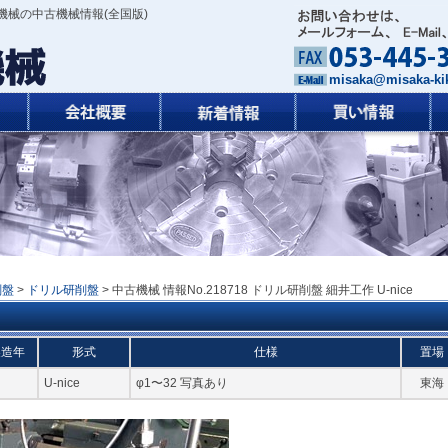
機械の中古機械情報(全国版)
misaka@misaka-kik
削盤
>
ドリル研削盤
> 中古機械 情報No.218718 ドリル研削盤 細井工作 U-nice
製造年
形式
仕様
置場
U-nice
φ1〜32 写真あり
東海